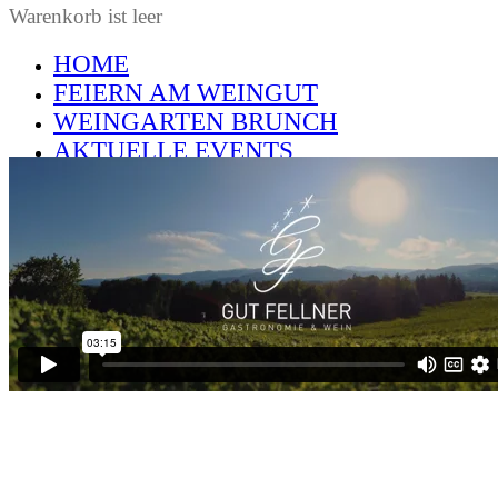
Warenkorb ist leer
HOME
FEIERN AM WEINGUT
WEINGARTEN BRUNCH
AKTUELLE EVENTS
SCHILCHERLAND REGION
SHOP
RESERVIERUNG